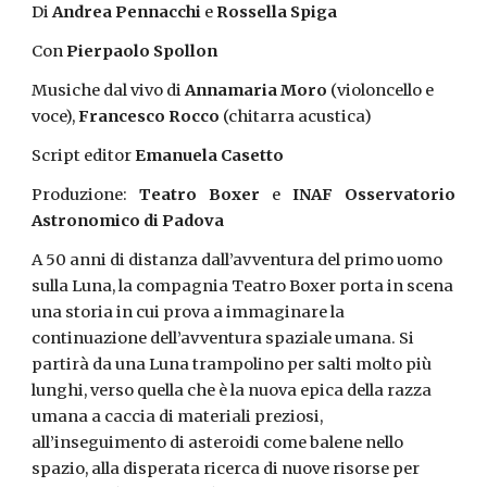
Di 
Andrea Pennacchi
 e 
Rossella Spiga
Con 
Pierpaolo Spollon
Musiche dal vivo di 
Annamaria Moro
 (violoncello e 
voce), 
Francesco Rocco
 (chitarra acustica)
Script editor 
Emanuela Casetto
Produzione:
Teatro Boxer
e
INAF Osservatorio
Astronomico di Padova
A 50 anni di distanza dall’avventura del primo uomo 
sulla Luna, la compagnia Teatro Boxer porta in scena 
una storia in cui prova a immaginare la 
continuazione dell’avventura spaziale umana. Si 
partirà da una Luna trampolino per salti molto più 
lunghi, verso quella che è la nuova epica della razza 
umana a caccia di materiali preziosi, 
all’inseguimento di asteroidi come balene nello 
spazio, alla disperata ricerca di nuove risorse per 