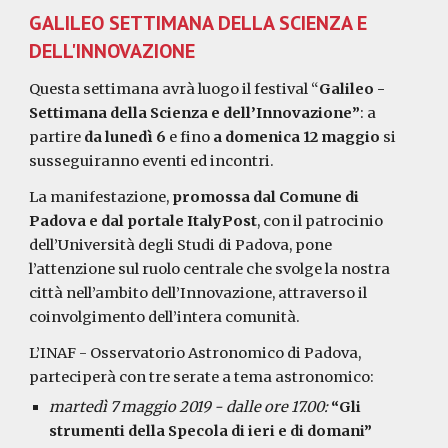
GALILEO SETTIMANA DELLA SCIENZA E 
DELL'INNOVAZIONE
Questa settimana avrà luogo il festival “
Galileo - 
Settimana della Scienza e dell’Innovazione”
: a 
partire 
da lunedì 6 
e fino 
a domenica 12 maggio 
si 
susseguiranno eventi ed incontri.
La manifestazione, 
promossa dal Comune di 
Padova e dal portale ItalyPost
, con il patrocinio 
dell’Università degli Studi di Padova, pone 
l’attenzione sul ruolo centrale che svolge la nostra 
città nell’ambito dell’Innovazione, attraverso il 
coinvolgimento dell’intera comunità.
L’INAF - Osservatorio Astronomico di Padova, 
parteciperà con tre serate a tema astronomico:
martedì 7 maggio 2019 - dalle ore 17.00: 
“Gli 
strumenti della Specola di ieri e di domani” 