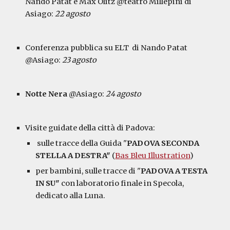
Nando Patat e Max Olitz @teatro Millepini di 
Asiago: 
22 agosto
Conferenza pubblica su ELT  di Nando Patat 
@Asiago: 
23 agosto
Notte Nera
 @Asiago: 
24 agosto
Visite guidate della città di Padova:
 sulle tracce della Guida "
PADOVA SECONDA 
STELLA A DESTRA"
 (
Bas Bleu Illustration
) 
per bambini, sulle tracce di "
PADOVA A TESTA 
IN SU"
 con laboratorio finale in Specola, 
dedicato alla Luna. 