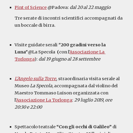
Pint of Science
 @Padova: 
dal 20 al 22 maggio
Tre serate di incontri scientifici accompagnati da 
un boccale di birra.
Visite guidate serali 
"200 gradini verso la 
Luna"
@La Specola 
 (
con l'
Associazione La 
Torlonga
):
dal 19 giugno al 28 settembre
L'Angelo sulla Torre
, 
straordinaria visita serale al 
Museo 
La Specola
, accompagnata dal violino del 
Maestro Tommaso Luison organizzata con 
l'
Associazione La Torlonga
: 
29 luglio 2019, ore 
20:30 e 22:00
Spettacolo teatrale 
“Con gli occhi di Galileo”
 di 